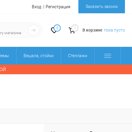
Заказать звонок
Вход
Регистрация
0
0
В корзине
пока пусто
стемы
Вешала, стойки
Стеллажи
ой