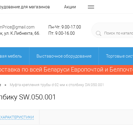
рудование для магазинов
Акции
einPrice@gmail.com
Пн-Чт: 9.00-17.00
, ул. К.Либнехта, 66.
Пт: 9.00-16.00
вая мебель
Выставочное оборудование
Торговые си
оставка по всей Беларуси Европочтой и Белпочт
•
е
Муфта крепления трубы d-32 мм к столбику SW.050.001
лбику SW.050.001
ХАРАКТЕРИСТИКИ