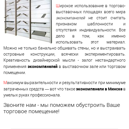
Ш
ирокое использование в торгово-
выставочных площадях всего мира
экономпанелей
не стоит считать
признаком шаблонности и
отсутствия индивидуальности. Все
дело в том, как именно
использовать этот материал.
Можно не только банально обшивать стены, но и выстраивать
островные конструкции, всячески экспериментировать.
Креативность дизайнерской мысли - залог нестандартного
экономпанелей
применения
в выставочном зале или торговом
помещении.
М
аксимум выразительности и результативности при минимуме
экономпанели в Минске
затраченных средств — вот что такое
в
умелых руках профессионала.
Звоните нам - мы поможем обустроить Ваше
торговое помещение!