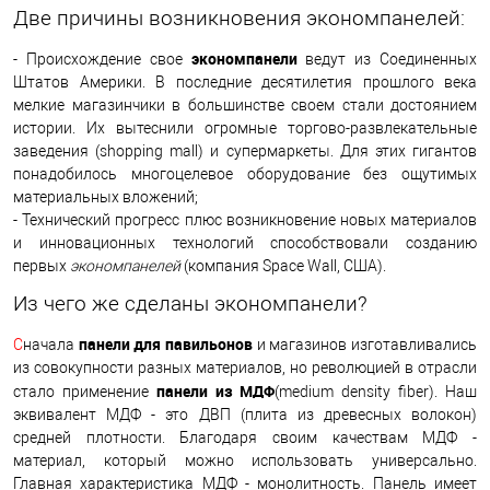
Две причины возникновения экономпанелей:
экономпанели
- Происхождение свое
ведут из Соединенных
Штатов Америки. В последние десятилетия прошлого века
мелкие магазинчики в большинстве своем стали достоянием
истории. Их вытеснили огромные торгово-развлекательные
заведения (shopping mall) и супермаркеты. Для этих гигантов
понадобилось многоцелевое оборудование без ощутимых
материальных вложений;
- Технический прогресс плюс возникновение новых материалов
и инновационных технологий способствовали созданию
первых
экономпанелей
(компания Space Wall, США).
Из чего же сделаны экономпанели?
панели для павильонов
С
начала
и магазинов изготавливались
из совокупности разных материалов, но революцией в отрасли
панели из МДФ
стало применение
(medium density fiber). Наш
эквивалент МДФ - это ДВП (плита из древесных волокон)
средней плотности. Благодаря своим качествам МДФ -
материал, который можно использовать универсально.
Главная характеристика МДФ - монолитность. Панель имеет